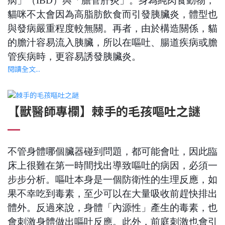
病」（IBD）與「膽管肝炎」。身為純肉食動物，
貓咪不太會因為高脂肪飲食而引發胰臟炎，體型也
與發病嚴重程度較無關。再者，由於構造關係，貓
的膽汁容易流入胰臟，所以在嘔吐、腸道疾病或膽
管疾病時，更容易誘發胰臟炎。
閱讀全文...
【獸醫師專欄】棘手的毛孩嘔吐之謎
不管身體哪個臟器碰到問題，都可能會吐，因此臨
床上很難在第一時間找出導致嘔吐的病因，必須一
步步分析。嘔吐本身是一個防衛性的生理反應，如
果不幸吃到毒素，至少可以在大量吸收前趕快排出
體外。反過來說，身體「內源性」產生的毒素，也
會刺激身體做出嘔吐反應。此外，前庭刺激也會引