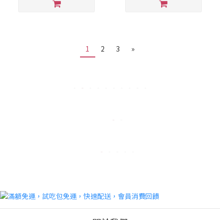
1
2
3
»