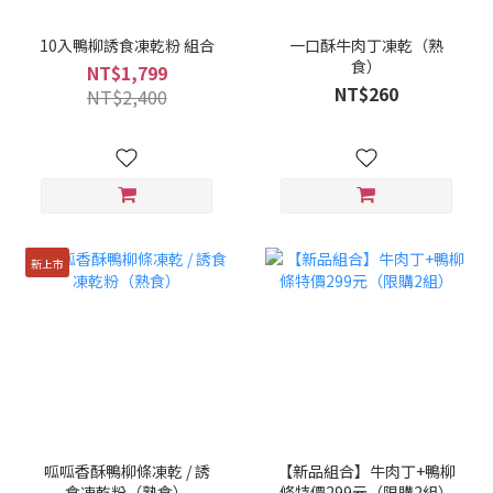
10入鴨柳誘食凍乾粉 組合
一口酥牛肉丁凍乾（熟
食）
NT$1,799
NT$260
NT$2,400
新上市
呱呱香酥鴨柳條凍乾 / 誘
【新品組合】牛肉丁+鴨柳
食凍乾粉（熟食）
條特價299元（限購2組）