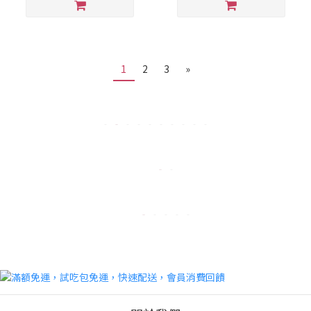
1
2
3
»