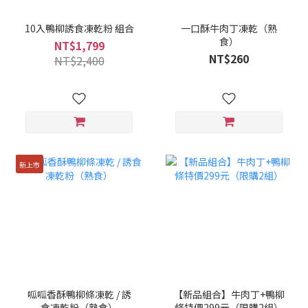
10入鴨柳誘食凍乾粉 組合
一口酥牛肉丁凍乾（熟
食）
NT$1,799
NT$260
NT$2,400
新上市
呱呱香酥鴨柳條凍乾 / 誘
【新品組合】牛肉丁+鴨柳
食凍乾粉（熟食）
條特價299元（限購2組）