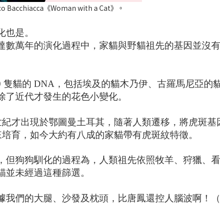
acchiacca《Woman with a Cat》。
化也是。
達數萬年的演化過程中，家貓與野貓祖先的基因並沒
 200 隻貓的 DNA，包括埃及的貓木乃伊、古羅馬尼
除了近代才發生的花色小變化。
 世紀才出現於鄂圖曼土耳其，隨著人類遷移，將虎斑
出來培育，如今大約有八成的家貓帶有虎斑紋特徵。
，但狗狗馴化的過程為，人類祖先依照牧羊、狩獵、
貓並未經過這種篩選。
據我們的大腿、沙發及枕頭，比唐鳳還控人腦波啊！