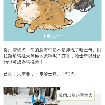
提到雪橇犬，你的腦海中是不是浮現了哈士奇、阿
拉斯加雪橇犬等極地犬種呢？其實，哈士奇以外的
狗也可成為雪撬犬！
首先，只需要，一隻哈士奇。 ( ͡° ͜ʖ ͡°)