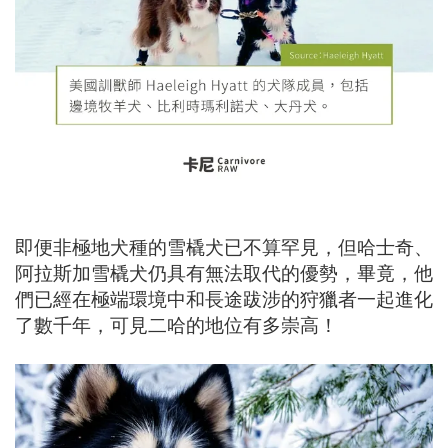
即便非極地犬種的雪橇犬已不算罕見，但哈士奇、
阿拉斯加雪橇犬仍具有無法取代的優勢，畢竟，他
們已經在極端環境中和長途跋涉的狩獵者一起進化
了數千年，可見
二哈的地位有多崇高！