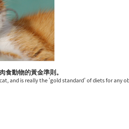
肉食動物的黃金準則。
at, and is really the 'gold standard' of diets for any 