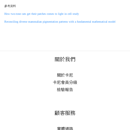
參考資料
How two-tone cats get their patches comes to light in cell study
Reconciling diverse mammalian pigmentation patterns with a fundamental mathematical model
關於我們
關於卡尼
卡尼會員分級
檢驗報告
顧客服務
實體通路