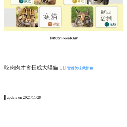
吃肉肉才會長成大貓貓 👉🏻
營養美味我都要
▌
update on 2021/11/29⠀