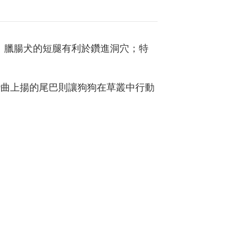
物，臘腸犬的短腿有利於鑽進洞穴；特
彎曲上揚的尾巴則讓狗狗在草叢中行動