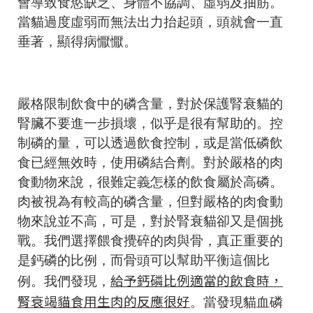
會導致食慾缺乏、身體不協調、虛弱及抽筋。
當貓過度虛弱而無法出力抬起頭，頭就會一直
垂著，顯得病懨懨。
嚴格限制飲食中的磷含量，對於保護腎衰貓的
腎臟不要進一步損壞，似乎是很有幫助的。控
制磷的量，可以透過飲食控制，或是當低磷飲
食已經無效時，使用磷結合劑。對於嚴格的肉
食動物來說，很難定義怎樣的飲食屬於高磷。
肉被視為有較高的磷含量，但對嚴格的肉食動
物來說並不高，可是，對於腎衰貓卻又是個挑
戰。我們選擇餵食攪碎的肉與骨，真正重要的
是鈣磷的比例，而骨頭可以幫助平衡這個比
給予鈣磷比例適當的飲食時，
例。我們發現，
腎衰竭貓食用生肉的反應很好
。當發現貓血磷