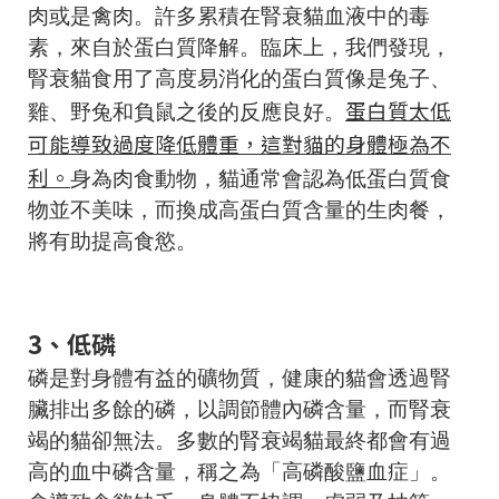
肉或是禽肉。許多累積在腎衰貓血液中的毒
素，來自於蛋白質降解。臨床上，我們發現，
腎衰貓食用了高度易消化的蛋白質像是兔子、
蛋白質太低
雞、野兔和負鼠之後的反應良好。
可能導致過度降低體重，這對貓的身體極為不
利。
身為肉食動物，貓通常會認為低蛋白質食
物並不美味，而換成高蛋白質含量的生肉餐，
將有助提高食慾。
3、低磷
磷是對身體有益的礦物質，健康的貓會透過腎
臟排出多餘的磷，以調節體內磷含量，而腎衰
竭的貓卻無法。多數的腎衰竭貓最終都會有過
高的血中磷含量，稱之為「高磷酸鹽血症」。